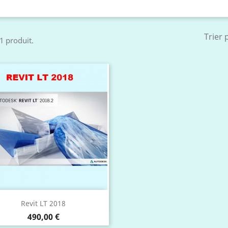
Trier 
 1 produit.
Aperçu rapide

Revit LT 2018
Prix
490,00 €