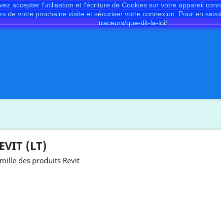
ez accepter l’utilisation et l'écriture de Cookies sur votre appareil con
ors de votre prochaine visite et sécuriser votre connexion. Pour en savoi
traceurs/que-dit-la-loi/
EVIT (LT)
mille des produits Revit